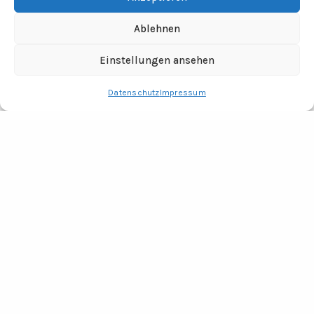
Ablehnen
Einstellungen ansehen
Datenschutz
Impressum
RECHTLICHES
Impressum
Datenschutz
Fotocredits
ADRESSE
Tine Wittler Unternehmungen
Büro Wendland
Jabel 20