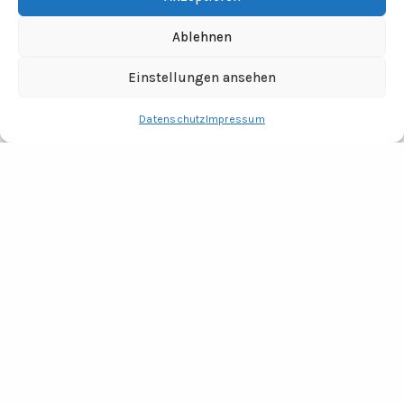
Ablehnen
Einstellungen ansehen
Datenschutz
Impressum
RECHTLICHES
Impressum
Datenschutz
Fotocredits
ADRESSE
Tine Wittler Unternehmungen
Büro Wendland
Jabel 20