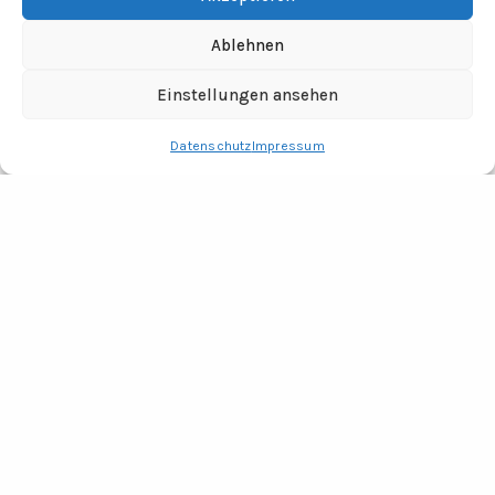
Ablehnen
Einstellungen ansehen
Datenschutz
Impressum
RECHTLICHES
Impressum
Datenschutz
Fotocredits
ADRESSE
Tine Wittler Unternehmungen
Büro Wendland
Jabel 20