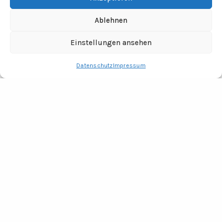
Ablehnen
Einstellungen ansehen
Datenschutz
Impressum
RECHTLICHES
Impressum
Datenschutz
Fotocredits
ADRESSE
Tine Wittler Unternehmungen
Büro Wendland
Jabel 20