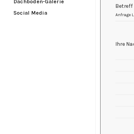
Dachboden-Galerie
Betreff
lasse
Social Media
dieses
Feld
leer.
Ihre Na