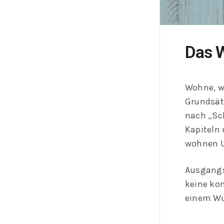
Das W
Wohne, wi
Grundsätz
nach „Sch
Kapiteln 
wohnen U
Ausgangs
keine kon
einem Wu