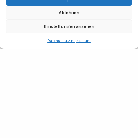
Ablehnen
Einstellungen ansehen
Datenschutz
Impressum
RECHTLICHES
Impressum
Datenschutz
Fotocredits
ADRESSE
Tine Wittler Unternehmungen
Büro Wendland
Jabel 20