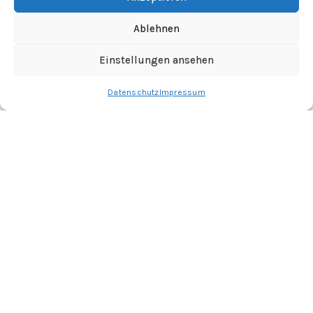
Ablehnen
Einstellungen ansehen
Datenschutz
Impressum
RECHTLICHES
Impressum
Datenschutz
Fotocredits
ADRESSE
Tine Wittler Unternehmungen
Büro Wendland
Jabel 20