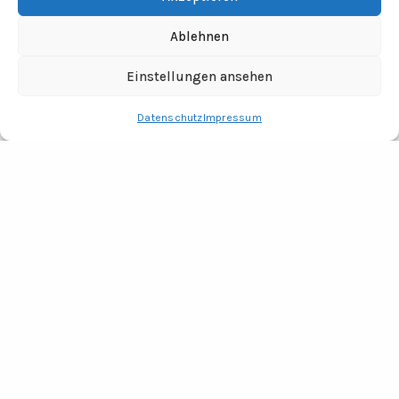
Ablehnen
Einstellungen ansehen
Datenschutz
Impressum
RECHTLICHES
Impressum
Datenschutz
Fotocredits
ADRESSE
Tine Wittler Unternehmungen
Büro Wendland
Jabel 20