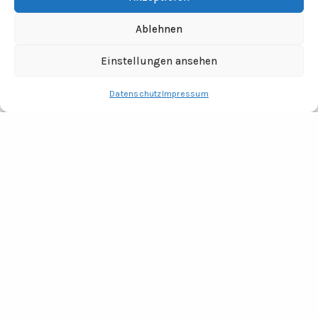
Ablehnen
Einstellungen ansehen
Datenschutz
Impressum
RECHTLICHES
Impressum
Datenschutz
Fotocredits
ADRESSE
Tine Wittler Unternehmungen
Büro Wendland
Jabel 20