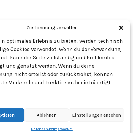
Zustimmung verwalten
in optimales Erlebnis zu bieten, werden technisch
ige Cookies verwendet. Wenn du der Verwendung
st, kann die Seite vollständig und Problemlos
T
TINE WITTLER UNTERNEHMUNGEN
gt und genutzt werden. Wenn du deine
© 2025 - Erstellt mit
&
 tinewittler.de
ung nicht erteilst oder zurückziehst, können
durch
ASHDCC
rammanfragen
te Merkmale und Funktionen beeinträchtigt
ptieren
Ablehnen
Einstellungen ansehen
Datenschutz
Impressum