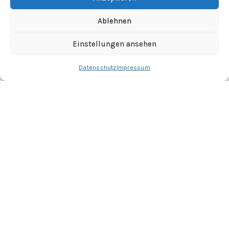
Ablehnen
Einstellungen ansehen
Datenschutz
Impressum
RECHTLICHES
Impressum
Datenschutz
Fotocredits
ADRESSE
Tine Wittler Unternehmungen
Büro Wendland
Jabel 20