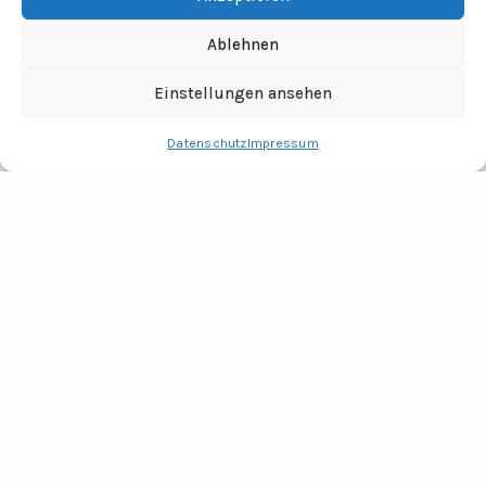
Ablehnen
Einstellungen ansehen
Datenschutz
Impressum
RECHTLICHES
Impressum
Datenschutz
Fotocredits
ADRESSE
Tine Wittler Unternehmungen
Büro Wendland
Jabel 20